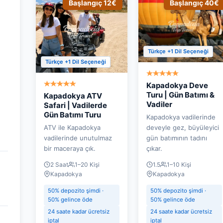
Başlangıç 12€
Başlangıç 40€
Türkçe +1 Dil Seçeneği
Türkçe +1 Dil Seçeneği
-20%
Kapadokya Deve
Turu | Gün Batımı &
Kapadokya ATV
Vadiler
Safari | Vadilerde
Gün Batımı Turu
Kapadokya vadilerinde
ATV ile Kapadokya
deveyle gez, büyüleyici
vadilerinde unutulmaz
gün batımının tadını
bir maceraya çık.
çıkar.
2 Saat
1–20 Kişi
1.5
1–10 Kişi
Kapadokya
Kapadokya
50% depozito şimdi ·
50% depozito şimdi ·
50% gelince öde
50% gelince öde
24 saate kadar ücretsiz
24 saate kadar ücretsiz
iptal
iptal