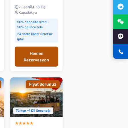
7 Saat
1–16 Kişi
Kapadokya
50% depozito şimdi ·
50% gelince öde
24 saate kadar ücretsiz
iptal
Hemen
Rezervasyon
Fiyat Sorunuz
Türkçe +1 Dil Seçeneği