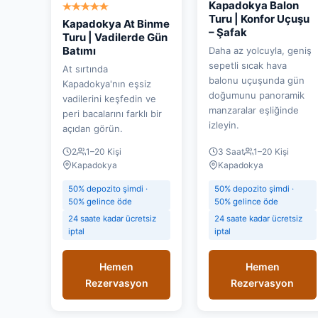
Kapadokya Balon
Turu | Konfor Uçuşu
Kapadokya At Binme
– Şafak
Turu | Vadilerde Gün
Batımı
Daha az yolcuyla, geniş
sepetli sıcak hava
At sırtında
balonu uçuşunda gün
Kapadokya'nın eşsiz
doğumunu panoramik
vadilerini keşfedin ve
manzaralar eşliğinde
peri bacalarını farklı bir
izleyin.
açıdan görün.
2
1–20 Kişi
3 Saat
1–20 Kişi
Kapadokya
Kapadokya
50% depozito şimdi ·
50% depozito şimdi ·
50% gelince öde
50% gelince öde
24 saate kadar ücretsiz
24 saate kadar ücretsiz
iptal
iptal
Hemen
Hemen
Rezervasyon
Rezervasyon