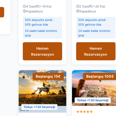
4 Saat
1–16 Kişi
2 Saat
1–20 Kişi
Kapadokya
Kapadokya
50% depozito şimdi ·
50% depozito şimdi ·
50% gelince öde
50% gelince öde
24 saate kadar ücretsiz
24 saate kadar ücretsiz
iptal
iptal
Hemen
Hemen
Rezervasyon
Rezervasyon
Başlangıç 15€
Başlangıç 100€
Türkçe +1 Dil Seçeneği
Türkçe +1 Dil Seçeneği
-25%