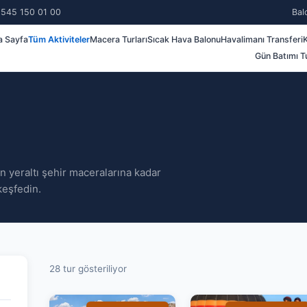
 545 150 01 00
Bal
a Sayfa
Tüm Aktiviteler
Macera Turları
Sıcak Hava Balonu
Havalimanı Transferi
K
Gün Batımı Tu
 yeraltı şehir maceralarına kadar
eşfedin.
28 tur gösteriliyor