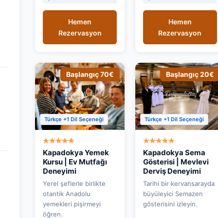
Hemen
Hemen
Rezervasyon
Rezervasyon
Başlangıç 70€
Başlangıç 20€
Türkçe +1 Dil Seçeneği
Türkçe +1 Dil Seçeneği
Kapadokya Yemek
Kapadokya Sema
Kursu | Ev Mutfağı
Gösterisi | Mevlevi
Deneyimi
Derviş Deneyimi
Yerel şeflerle birlikte
Tarihi bir kervansarayda
otantik Anadolu
büyüleyici Semazen
yemekleri pişirmeyi
gösterisini izleyin.
öğren.