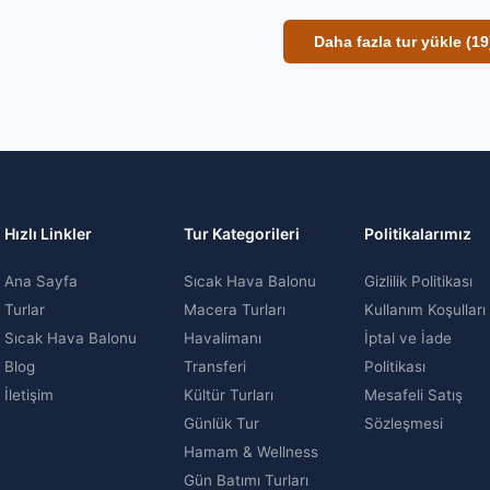
Daha fazla tur yükle (19
Hızlı Linkler
Tur Kategorileri
Politikalarımız
Ana Sayfa
Sıcak Hava Balonu
Gizlilik Politikası
Turlar
Macera Turları
Kullanım Koşulları
Sıcak Hava Balonu
Havalimanı
İptal ve İade
Blog
Transferi
Politikası
İletişim
Kültür Turları
Mesafeli Satış
Günlük Tur
Sözleşmesi
Hamam & Wellness
Gün Batımı Turları