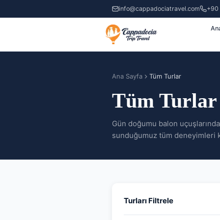
info@cappadociatravel.com
+90
An
Ana Sayfa
Tüm Turlar
Tüm Turlar
Gün doğumu balon uçuşlarından
sunduğumuz tüm deneyimleri k
Turları Filtrele