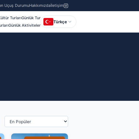
on Uçuş Durumu
Hakkımızda
İletişim
ültür Turları
Günlük Tur
Türkçe
rları
Günlük Aktiviteler
Sırala