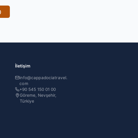
)
İletişim
info@cappadociatravel.
com
+90 545 150 01 00
Göreme, Nevşehir,
Türkiye