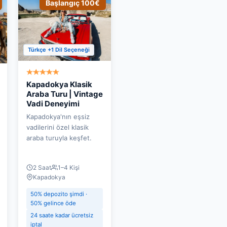
Başlangıç 100€
Türkçe +1 Dil Seçeneği
Kapadokya Klasik
Araba Turu | Vintage
Vadi Deneyimi
Kapadokya'nın eşsiz
vadilerini özel klasik
araba turuyla keşfet.
2 Saat
1–4 Kişi
Kapadokya
50% depozito şimdi ·
50% gelince öde
24 saate kadar ücretsiz
iptal