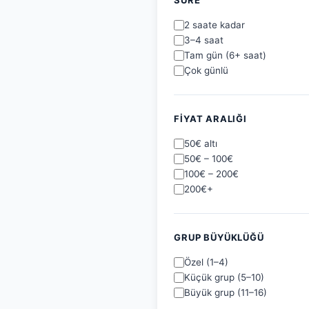
SÜRE
2 saate kadar
3–4 saat
Tam gün (6+ saat)
Çok günlü
FIYAT ARALIĞI
50€ altı
50€ – 100€
100€ – 200€
200€+
GRUP BÜYÜKLÜĞÜ
Özel (1–4)
Küçük grup (5–10)
Büyük grup (11–16)