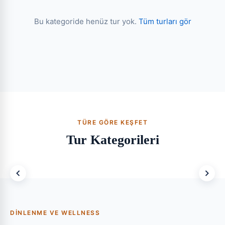
Bu kategoride henüz tur yok.
Tüm turları gör
TÜRE GÖRE KEŞFET
Tur Kategorileri
Tüm Turlar
Sıcak Hava
Balonu
Macera Tur
Hepsini keşfet
DINLENME VE WELLNESS