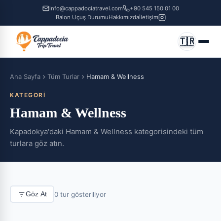
info@cappadociatravel.com
+90 545 150 01 00
Balon Uçuş Durumu
Hakkımızda
İletişim
🇹🇷
Ana Sayfa
Tüm Turlar
Hamam & Wellness
KATEGORI
Hamam & Wellness
Kapadokya'daki Hamam & Wellness kategorisindeki tüm
turlara göz atın.
0 tur gösteriliyor
Göz At