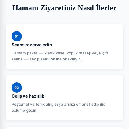
Hamam Ziyaretiniz Nasıl İlerler
01
Seans rezerve edin
Hamam paketi — klasik kese, köpük masajı veya çift
seansı — seçip saati online onaylayın.
02
Geliş ve hazırlık
Peştemal ve terlik alın; eşyalarınızı emanet edip ilık
bölüme geçin.