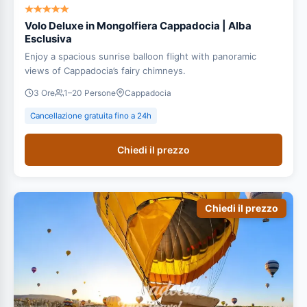
Volo Deluxe in Mongolfiera Cappadocia | Alba
Esclusiva
Enjoy a spacious sunrise balloon flight with panoramic
views of Cappadocia’s fairy chimneys.
3 Ore
1–20 Persone
Cappadocia
Cancellazione gratuita fino a 24h
Chiedi il prezzo
Chiedi il prezzo