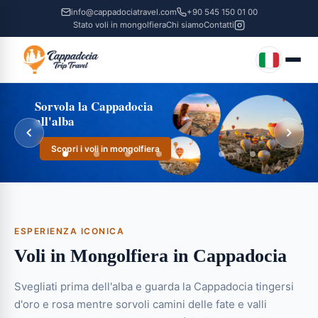
info@cappadociatravel.com
+90 545 150 01 00
Stato voli in mongolfiera
Chi siamo
Contatti
Sorvola la Cappadocia
all'alba
Scopri i voli in mongolfiera
ESPERIENZA ICONICA
Voli in Mongolfiera in Cappadocia
Svegliati prima dell'alba e guarda la Cappadocia tingersi
d'oro e rosa mentre sorvoli camini delle fate e valli