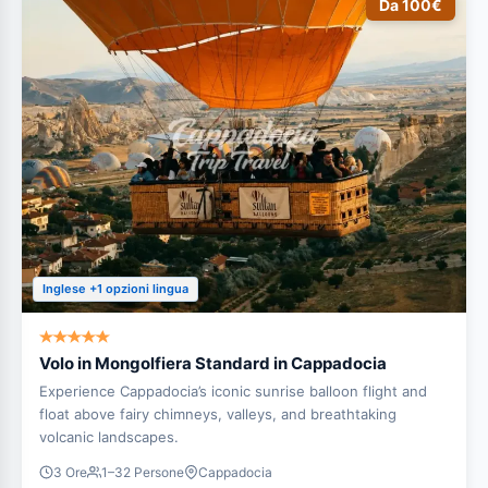
Da 100€
Inglese +1 opzioni lingua
Volo in Mongolfiera Standard in Cappadocia
Experience Cappadocia’s iconic sunrise balloon flight and
float above fairy chimneys, valleys, and breathtaking
volcanic landscapes.
3 Ore
1–32 Persone
Cappadocia