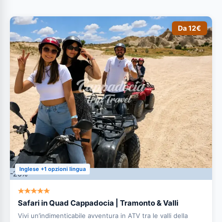
Da 12€
Inglese +1 opzioni lingua
-20%
Safari in Quad Cappadocia | Tramonto & Valli
Vivi un’indimenticabile avventura in ATV tra le valli della