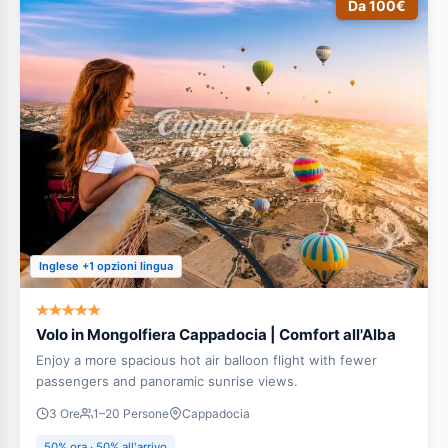
Da 100€
Inglese +1 opzioni lingua
Volo in Mongolfiera Cappadocia | Comfort all'Alba
Enjoy a more spacious hot air balloon flight with fewer
passengers and panoramic sunrise views.
3 Ore
1–20 Persone
Cappadocia
50% ora · 50% all'arrivo